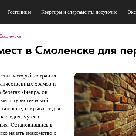
Гостиницы
Квартиры и апартаменты посуточно
Экс
 Смоленске
мест в Смоленске для пе
ссии, который сохранил
еличественных храмов и
 берегах Днепра, он
ный и туристический
 впервые, открывают для
наследия, музеев,
ных. Остановившись в
гко начать знакомство с