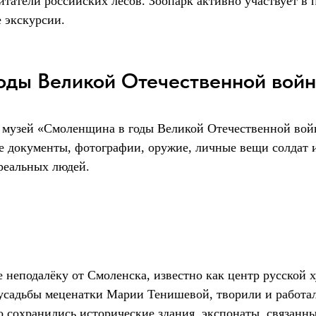
татели российских лесов. Зоопарк активно участвует в
е экскурсии.
годы Великой Отечественной вой
й, музей «Смоленщина в годы Великой Отечественной во
 документы, фотографии, оружие, личные вещи солдат и
 реальных людей.
неподалёку от Смоленска, известно как центр русской 
и усадьбы меценатки Марии Тенишевой, творили и работ
 сохранились исторические здания, экспонаты, связанны