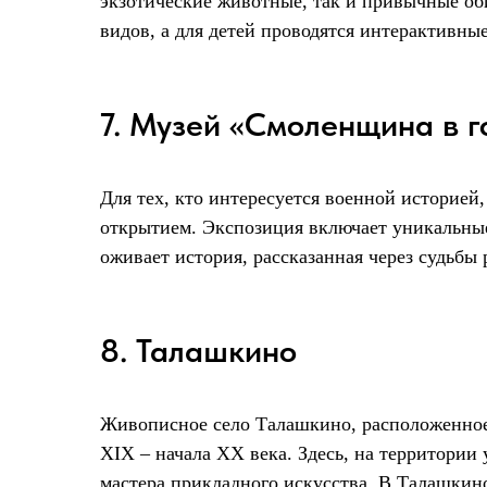
экзотические животные, так и привычные оби
видов, а для детей проводятся интерактивны
7. Музей «Смоленщина в 
Для тех, кто интересуется военной историе
открытием. Экспозиция включает уникальные
оживает история, рассказанная через судьбы
8. Талашкино
Живописное село Талашкино, расположенное 
XIX – начала XX века. Здесь, на территори
мастера прикладного искусства. В Талашкино