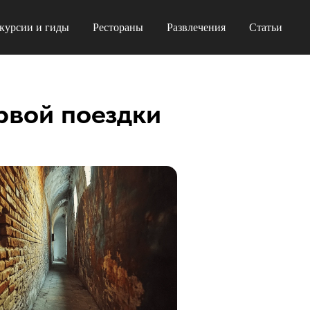
курсии и гиды
Рестораны
Развлечения
Статьи
рвой поездки