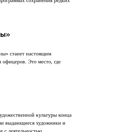
 программах сохранения редких
ны»
йны» станет настоящим
 офицеров. Это место, где
художественной культуры конца
али выдающиеся художники и
е с деятельностью