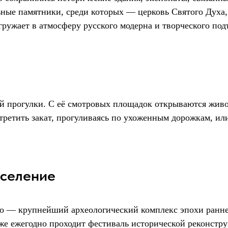
ьные памятники, среди которых — церковь Святого Духа
гружает в атмосферу русского модерна и творческого под
й прогулки. С её смотровых площадок открываются жив
стретить закат, прогуливаясь по ухоженным дорожкам, и
оселение
во — крупнейший археологический комплекс эпохи ранне
кже ежегодно проходит фестиваль исторической реконстру