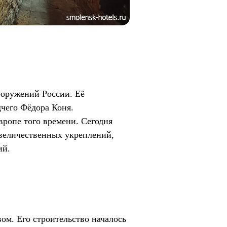
ооружений России. Её
дчего Фёдора Коня.
вропе того времени. Сегодня
 величественных укреплений,
ий.
ом. Его строительство началось